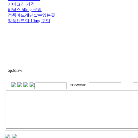
카마그라 가격
비닉스 50mg 구입
정품아드레닌살수있는곳
정품센트립 10mg 구입
6p3dlsw