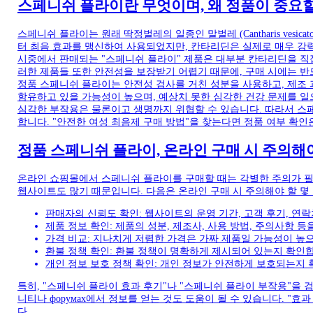
스페니쉬 플라이란 무엇이며, 왜 정품이 중요
스페니쉬 플라이는 원래 딱정벌레의 일종인 말벌레 (Cantharis ves
터 최음 효과를 맹신하여 사용되었지만, 칸타리딘은 실제로 매우 강력
시중에서 판매되는 "스페니쉬 플라이" 제품은 대부분 칸타리딘을 직
러한 제품들 또한 안전성을 보장받기 어렵기 때문에, 구매 시에는 반
정품 스페니쉬 플라이는 안전성 검사를 거친 성분을 사용하고, 제조 
함유하고 있을 가능성이 높으며, 예상치 못한 심각한 건강 문제를 일으
심각한 부작용은 물론이고 생명까지 위협할 수 있습니다. 따라서 스
합니다. "안전한 여성 최음제 구매 방법"을 찾는다면 정품 여부 확인
정품 스페니쉬 플라이, 온라인 구매 시 주의해야
온라인 쇼핑몰에서 스페니쉬 플라이를 구매할 때는 각별한 주의가 필
웹사이트도 많기 때문입니다. 다음은 온라인 구매 시 주의해야 할 몇
판매자의 신뢰도 확인: 웹사이트의 운영 기간, 고객 후기, 연
제품 정보 확인: 제품의 성분, 제조사, 사용 방법, 주의사항 
가격 비교: 지나치게 저렴한 가격은 가짜 제품일 가능성이 높
환불 정책 확인: 환불 정책이 명확하게 제시되어 있는지 확인
개인 정보 보호 정책 확인: 개인 정보가 안전하게 보호되는지 
특히, "스페니쉬 플라이 효과 후기"나 "스페니쉬 플라이 부작용"을 
니티나 форумах에서 정보를 얻는 것도 도움이 될 수 있습니다. "
다.