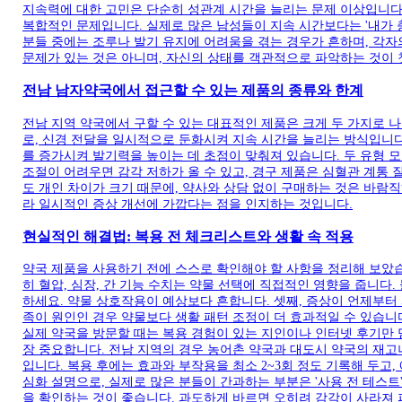
지속력에 대한 고민은 단순히 성관계 시간을 늘리는 문제 이상입니다.
복합적인 문제입니다. 실제로 많은 남성들이 지속 시간보다는 '내가 
분들 중에는 조루나 발기 유지에 어려움을 겪는 경우가 흔하며, 각자
문제가 있는 것은 아니며, 자신의 상태를 객관적으로 파악하는 것이 
전남 남자약국에서 접근할 수 있는 제품의 종류와 한계
전남 지역 약국에서 구할 수 있는 대표적인 제품은 크게 두 가지로 
로, 신경 전달을 일시적으로 둔화시켜 지속 시간을 늘리는 방식입니다
를 증가시켜 발기력을 높이는 데 초점이 맞춰져 있습니다. 두 유형 
조절이 어려우면 감각 저하가 올 수 있고, 경구 제품은 심혈관 계통 
도 개인 차이가 크기 때문에, 약사와 상담 없이 구매하는 것은 바람
라 일시적인 증상 개선에 가깝다는 점을 인지하는 것입니다.
현실적인 해결법: 복용 전 체크리스트와 생활 속 적용
약국 제품을 사용하기 전에 스스로 확인해야 할 사항을 정리해 보았습
히 혈압, 심장, 간 기능 수치는 약물 선택에 직접적인 영향을 줍니다.
하세요. 약물 상호작용이 예상보다 흔합니다. 셋째, 증상이 언제부터
족이 원인인 경우 약물보다 생활 패턴 조정이 더 효과적일 수 있습니
실제 약국을 방문할 때는 복용 경험이 있는 지인이나 인터넷 후기만 
장 중요합니다. 전남 지역의 경우 농어촌 약국과 대도시 약국의 재고
입니다. 복용 후에는 효과와 부작용을 최소 2~3회 정도 기록해 두고
심화 설명으로, 실제로 많은 분들이 간과하는 부분은 '사용 전 테스트
을 확인하는 것이 좋습니다. 과도하게 바르면 오히려 감각이 사라져 