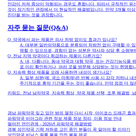
안감이 커져 증상이 악화되는 경우도 흔합니다. 따라서 규칙적인 유산소 
것이 장기적인 관점에서 더 현실적인 해결법입니다. 만약 3개월 이
진단을 받는 것을 권장합니다.
자주 묻는 질문(Q&A)
Q: 약국에서 파는 제품은 의사 처방 없이도 효과가 있나요?
A: 대부분 일반의약품으로 분류되어 처방전 없이 구매할 수 있
명할 수 있으므로, 경험이 없는 성분은 약사와 상담 후 소량부
Q: 전남 지역 약국마다 취급하는 제품이 다른가요?
A: 네, 다릅니다. 동네 약국과 대형 약국, 또는 건강기능식품
로 미리 확인하거나, 여러 곳을 방문해 상담받는 것이 현명합니
Q: 지속력 향상 제품을 오래 사용하면 내성이 생기나요?
A: 일부 성분(예: 국소 마취제)은 반복 사용 시 감각 저하나 
주기적으로 휴약 기간을 두는 것이 좋습니다. 만약 점점 더 
키워드: 전남 남자약국, 지속력 향상, 약국 제품 선택, 조루 해결법,
경남 파워약국 잊고 있던 밤의 열정 다시 시작, 아이코스 드래곤 효과
파워약국 비아그라 관련 정보 제품 정보 정리, 이용 정보 안내
멀어진 연인관계 - 2026년 파워약국 해결방법
경북 성인약국 기력 저하로 고민 중인 분들이 꼭 알아야 할 이야기
성인약국 비닉스 필름 복용 안전 복용 제공