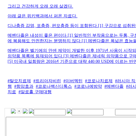
그리고 건강하게 오래 오래 살겠다.
아래 글은 위키백과에서 퍼온 자료다.
디나충증 감염, 포충증, 편모충증 등이 포함된다.[1] 구강으로 섭취된다
메벤다졸은 내성이 좋은 편이다.[1] 일반적인 부작용으로는 두통, 구토,
에 복용해도 안전한지는 분명하지 않다.[1] 메벤다졸은 폭넓은 효능을
메벤다졸은 벨기에의 얀센 제약이 개발한 이후 1971년 사용이 시작되
의약품 목록에 등재되어 있다.[3] 메벤다졸은 제네릭 의약품으로 구매가 가능
[5] 미국내 일회량은 2016년 기준으로 대략 440.00 USD에 이르는
#탈모치료제
#트리아자비린
#이버멕틴
#코로나치료제
#러시아 
행
#항암효과
#코로나백신디톡스
#코로나예방약
#메벤다졸
#러
치료
#알로홀 구매대행