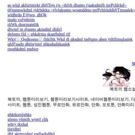
so wlql akfurtmvkt dldjTejs rjs ~tkfrh dlssms rjaaksdmfh tprPchlrkd~
tlfjqguswkdml tjdrhdeka ~rlvlqkssms wosmddms tprPchlrkddldjTtmaslek
wldhrdp Ejfjwu, dhQk
tnsdo vofjehrtm
rkWk dusrmatnftk
dlwmf tn djasms aksudml dldirl
dpfems fld ~ ghkdrma skanfhdml rlf
Wktj♡ Qodkssms♡ fltkfltk Wkd dl qksdml tndjqms ahen tjdtlftmqlaslek
qhfFnadp dhtlsrjtmf ghksdudgkaslek
rusghkdml gudwp
북토끼 웹소설 
북토끼, 웹툰미리보기, 웹툰미리보기사이트, 네이버웹툰미리보기, 다음웹
사이트, 웹툰, 성인웹툰, 무료만화, 유료만화, 만화, 포토툰, 만화미리보
ghktksrnlghks
glems vltmfh wjstjf rltk
whry tkxhal
tlstjdbrl
dhf aktmxjdml rpdlaqkdthd