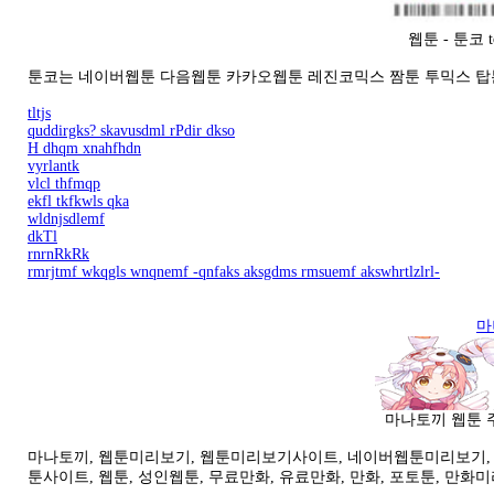
웹툰 - 툰코 
툰코는 네이버웹툰 다음웹툰 카카오웹툰 레진코믹스 짬툰 투믹스 탑
tltjs
quddirgks? skavusdml rPdir dkso
H dhqm xnahfhdn
vyrlantk
vlcl thfmqp
ekfl tkfkwls qka
wldnjsdlemf
dkTl
rnrnRkRk
rmrjtmf wkqgls wnqnemf -qnfaks aksgdms rmsuemf akswhrtlzlrl-
마
마나토끼 웹툰 주
마나토끼, 웹툰미리보기, 웹툰미리보기사이트, 네이버웹툰미리보기, 다음
툰사이트, 웹툰, 성인웹툰, 무료만화, 유료만화, 만화, 포토툰, 만화미