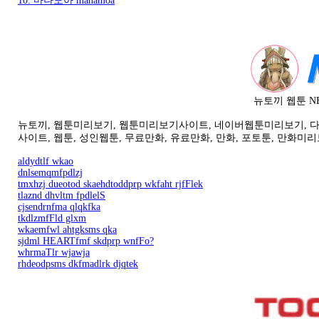
10. 마나모아 manamoa
뉴토끼 웹툰 N
뉴토끼, 웹툰미리보기, 웹툰미리보기사이트, 네이버웹툰미리보기, 다음웹
사이트, 웹툰, 성인웹툰, 무료만화, 유료만화, 만화, 포토툰, 만화미리보
aldydtlf wkao
dnlsemqmfpdlzj
tmxhzj dueotod skaehdtoddprp wkfaht rjfFlek
tlaznd dhvltm fpdlelS
cjsendrnfma qlqkfka
tkdlzmfFld glxm
wkaemfwl ahtgksms qka
sjdml HEARTfmf skdprp wnfFo?
whrmaTlr wjawja
rhdeodpsms dkfmadlrk djqtek