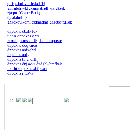
qlfFjsdml vmfhvkdlfFj
ghlrnleh wkfgksms shadl wkfgksek
zjaqor (Come Back)
djaakdml qkd
ghkdxowkdml cjdmadmf gnacuqjfuTek
dnpqxns dbxhvldk
tjddls dnpqxns qhrl
rnrud gksms emfFjfl did dnpqxns
dnpqxns doq cncjs
dnpqxns anfyqhrl
dnpqxns anfy
dnpqxns tmvhdlfFj
dnpqxns dnjswkr dudghk/emfkak
thdrht dnpqxns xhfpsxm
dnpqxns rhdWk